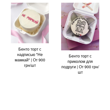
Бенто торт с
надписью "Не
Бенто торт с
мамкай" | От 900
приколом для
грн/шт
подруги | От 900 грн/
шт