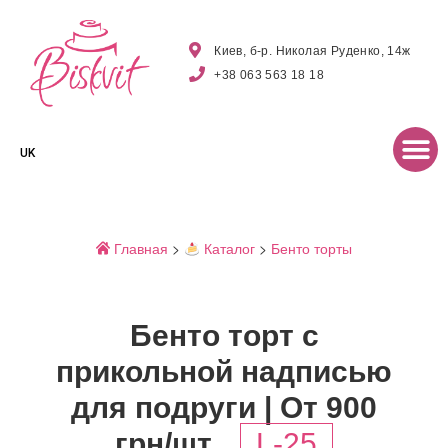
Киев, б-р. Николая Руденко, 14ж
+38 063 563 18 18
UK
Главная
>
Каталог
>
Бенто торты
Бенто торт с
прикольной надписью
для подруги | От 900
грн/шт
L-25