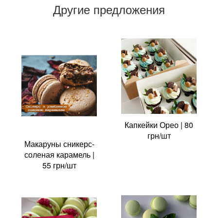
Другие предложения
Капкейки Орео | 80
грн/шт
Макаруны сникерс-
соленая карамель |
55 грн/шт