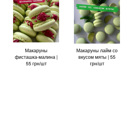
Макаруны
Макаруны лайм со
фисташка-малина |
вкусом мяты | 55
55 грн/шт
грн/шт