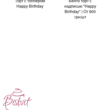
Торт с топпером
Бенто торт с
Happy Birthday
надписью "Happy
Birthday" | От 900
грн/шт