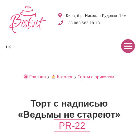
Киев, б-р. Николая Руденко, 14ж
+38 063 563 18 18
UK
Главная
>
Каталог
>
Торты с приколом
Торт с надписью
«Ведьмы не стареют»
PR-22