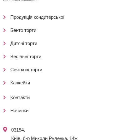
Продукція кондитерської
Бенто торти
Дитячі торти
Весільні торти
Святкові торти
Капкейки
Контакти
Начинки
03194,
Київ, б-р Миколи Руденка, 14ж