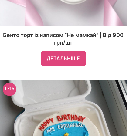
Бенто торт із написом “Не мамкай” | Від 900
грн/шт
ДЕТАЛЬНІШЕ
L-15