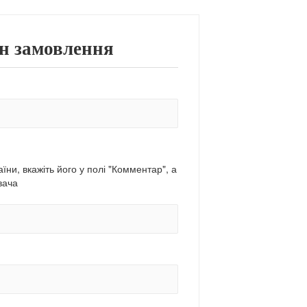
н замовлення
їни, вкажіть його у полі "Комментар", а
вача