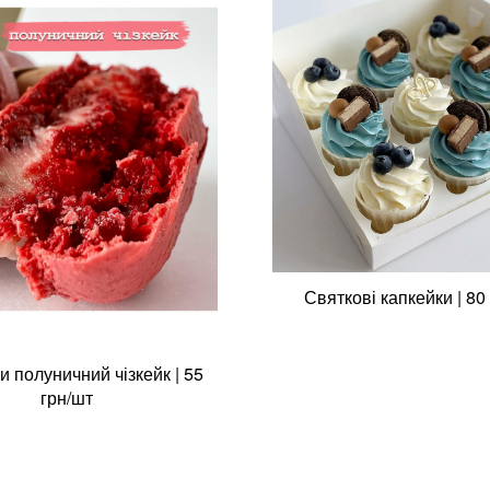
Святкові капкейки | 80
 полуничний чізкейк | 55
грн/шт