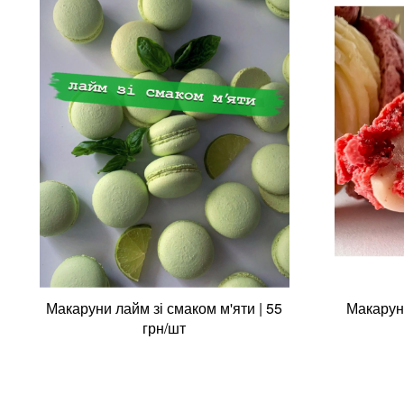
Макаруни лайм зі смаком м'яти | 55
Макаруни
грн/шт