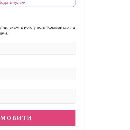
Додати кульки
їни, вкажіть його у полі "Комментар", а
вача