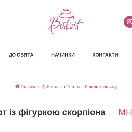
ДО СВЯТА
НАЧИНКИ
КОНТАКТИ
Головна
>
Каталог
>
Торт на 15 років хлопчику
рт із фігуркою скорпіона
MH