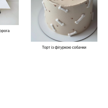
норога
Торт із фігуркою собачки