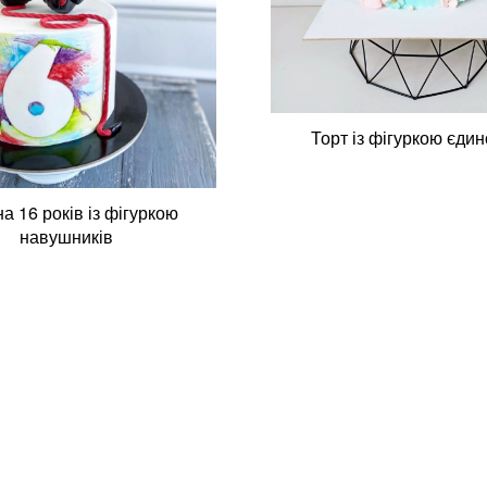
Торт із фігуркою єди
на 16 років із фігуркою
навушників