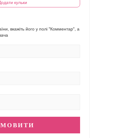
Додати кульки
їни, вкажіть його у полі "Комментар", а
вача