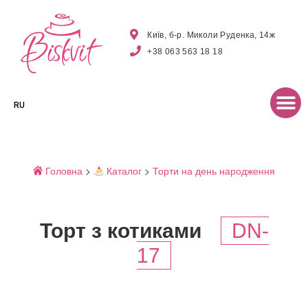
Київ, б-р. Миколи Руденка, 14ж
+38 063 563 18 18
RU
Головна
>
Каталог
>
Торти на день народження
Торт з котиками
DN-
17