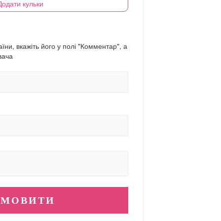
Додати кульки
їни, вкажіть його у полі "Комментар", а
вача