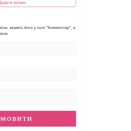
Додати кульки
їни, вкажіть його у полі "Комментар", а
вача