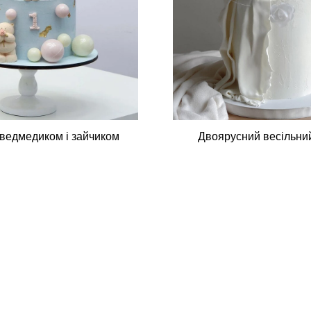
 ведмедиком і зайчиком
Двоярусний весільни