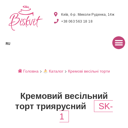
Київ, б-р. Миколи Руденка, 14ж
+38 063 563 18 18
RU
Головна
>
Каталог
>
Кремові весільні торти
Кремовий весільний
торт триярусний
SK-
1