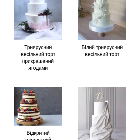
Триярусний
Білий триярусний
весільний торт
весільний торт
прикрашений
ягодами
Відкритий
триярусний