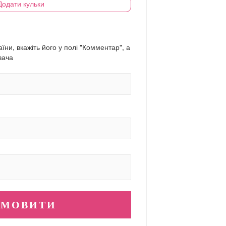
Додати кульки
їни, вкажіть його у полі "Комментар", а
вача