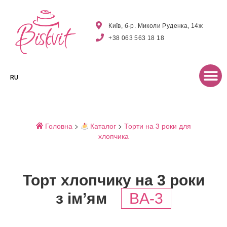
Київ, б-р. Миколи Руденка, 14ж
+38 063 563 18 18
RU
Головна
>
Каталог
>
Торти на 3 роки для
хлопчика
Торт хлопчику на 3 роки
з ім’ям
BA-3