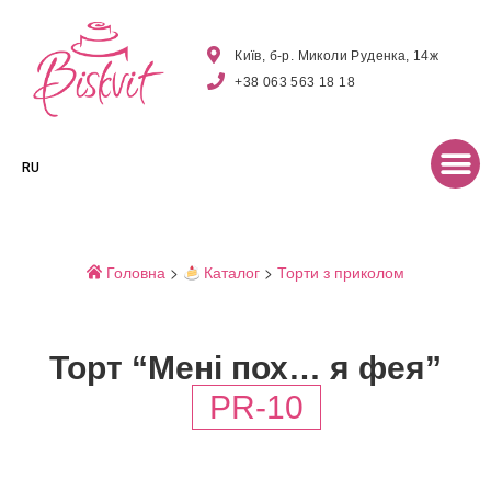
Київ, б-р. Миколи Руденка, 14ж
+38 063 563 18 18
RU
Головна
>
Каталог
>
Торти з приколом
Торт “Мені пох… я фея”
PR-10