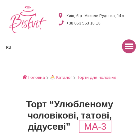
Київ, б-р. Миколи Руденка, 14ж
+38 063 563 18 18
RU
Головна
>
Каталог
>
Торти для чоловіків
Торт “Улюбленому
чоловікові, татові,
дідусеві”
MA-3