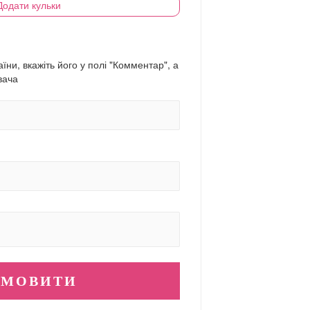
Додати кульки
їни, вкажіть його у полі "Комментар", а
вача