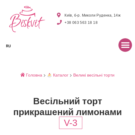
Київ, б-р. Миколи Руденка, 14ж
+38 063 563 18 18
RU
Головна
>
Каталог
>
Великі весільні торти
Весільний торт
прикрашений лимонами
V-3