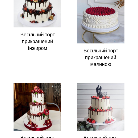
Весільний торт
прикрашений
інжиром
Весільний торт
прикрашений
малиною
Весільний торт
Весільний торт