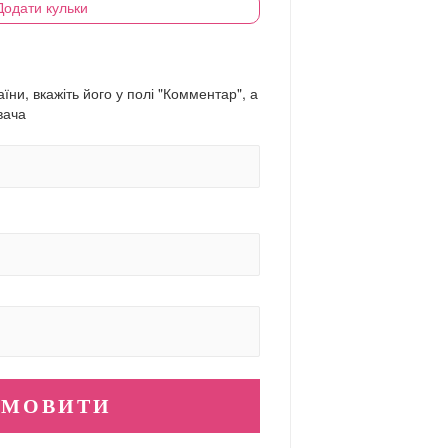
Додати кульки
їни, вкажіть його у полі "Комментар", а
вача