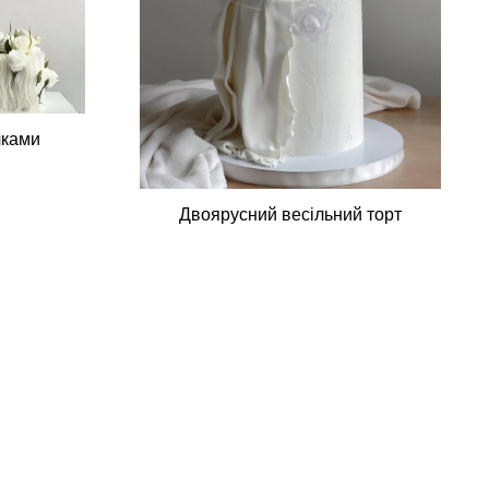
чками
Двоярусний весільний торт