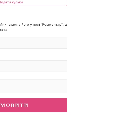
Додати кульки
їни, вкажіть його у полі "Комментар", а
вача