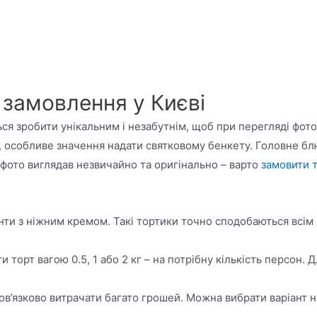
а замовлення у Києві
ься зробити унікальним і незабутнім, щоб при перегляді фо
, особливе значення надати святковому бенкету. Головне бл
а фото виглядав незвичайно та оригінально – варто
замовити 
нти з ніжним кремом. Такі тортики точно сподобаються всім
и торт вагою 0.5, 1 або 2 кг – на потрібну кількість персон
бов’язково витрачати багато грошей. Можна вибрати варіант 