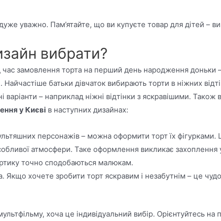
уже уважно. Пам’ятайте, що ви купуєте товар для дітей – ви
дизайн вибрати?
 час замовлення торта на перший день народження доньки – 
 Найчастіше батьки дівчаток вибирають торти в ніжних відті
і варіанти – наприклад ніжні відтінки з яскравішими. Також
лення у Києві
в наступних дизайнах:
ьтяшних персонажів – можна оформити торт їх фігурками. Це
особливої атмосфери. Таке оформлення викликає захоплення у
тортику точно сподобаються малюкам.
а. Якщо хочете зробити торт яскравим і незабутнім – це чу
ьтфільму, хоча це індивідуальний вибір. Орієнтуйтесь на 