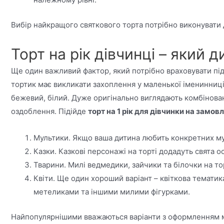
Вибір найкращого святкового торта потрібно виконувати д
Торт на рік дівчинці – який 
Ще один важливий фактор, який потрібно враховувати під
тортик має викликати захоплення у маленької іменинниці.
бежевий, білий. Дуже оригінально виглядають комбінован
оздоблення. Підійде
торт на 1 рік для дівчинки на замов
Мультики. Якщо ваша дитина любить конкретних мул
Казки. Казкові персонажі на торті додадуть свята 
Тварини. Милі ведмедики, зайчики та білочки на 
Квіти. Ще один хороший варіант – квіткова тематик
метеликами та іншими милими фігурками.
Найпопулярнішими вважаються варіанти з оформленням мул